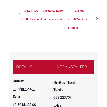
—FÄLLT AUS— Das achte Leben.
— fällt aus —
Für Brilka von Nino Haratischwili
schlAGVertig and
Friends
DETAILS
VERANSTALTER
Datum:
Großes Theater
22. März 2020
Telefon
Zeit:
089 223707
19:30 bis 22:00
E-Mail