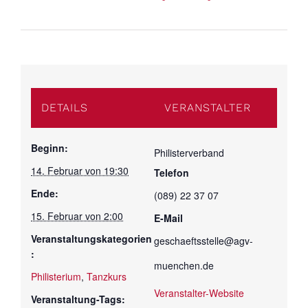
DETAILS
VERANSTALTER
Beginn:
Philisterverband
14. Februar von 19:30
Telefon
Ende:
(089) 22 37 07
15. Februar von 2:00
E-Mail
Veranstaltungskategorien
geschaeftsstelle@agv-
:
muenchen.de
Philisterium
,
Tanzkurs
Veranstalter-Website
Veranstaltung-Tags: