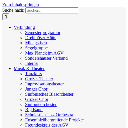
Zum Inhalt springen
Suche nach:
Verbindung
Semesterprogramm
Drehmöser Hütte
Mittagstisch
Segelgruppe
Max Planck im AGV
Sondershäuser Verband
Interna
Musik & Theater
Tanzkurs
Großes Theater
Improvisationstheater
Junger Chor
Sinfonisches Blasorchester
Großer Chor
Sinfonieorchester
Big Band
Scholastika Jazz Orchestra
Ensembleübergreifende Projekte
Freundeskreis des AGV